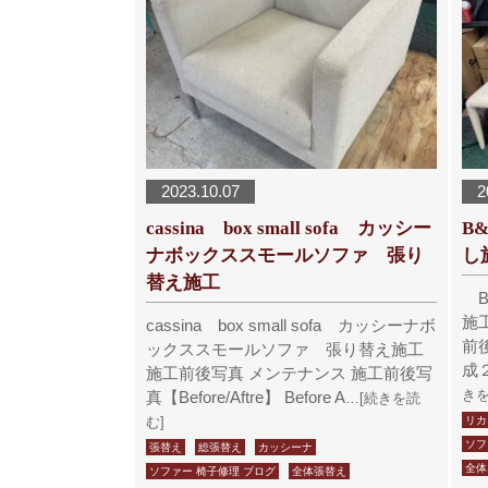
2023.10.07
2
cassina box small sofa カッシー
B
ナボックススモールソファ 張り
し
替え施工
B
施
cassina box small sofa カッシーナボ
前後
ックススモールソファ 張り替え施工
成２
施工前後写真 メンテナンス 施工前後写
きを
真【Before/Aftre】 Before A
…[続きを読
む]
リカ
ソフ
張替え
総張替え
カッシーナ
全体
ソファー 椅子修理 ブログ
全体張替え