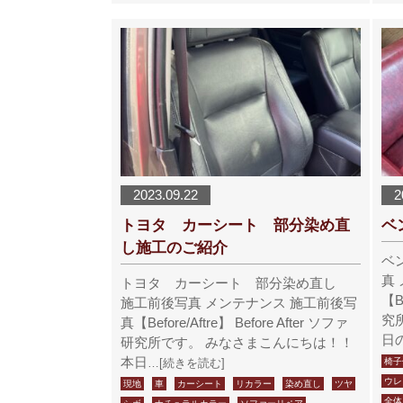
2023.09.22
2
トヨタ カーシート 部分染め直
ベ
し施工のご紹介
ベ
真
トヨタ カーシート 部分染め直し
【Be
施工前後写真 メンテナンス 施工前後写
究
真【Before/Aftre】 Before After ソファ
日
研究所です。 みなさまこんにちは！！
本日
…[続きを読む]
椅子
ウレ
現地
車
カーシート
リカラー
染め直し
ツヤ
全体