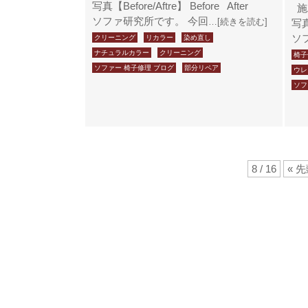
写真【Before/Aftre】 Before After
施
ソファ研究所です。 今回
…[続きを読む]
写真
ソ
クリーニング
リカラー
染め直し
ナチュラルカラー
クリーニング
椅子
ソファー 椅子修理 ブログ
部分リペア
ウレ
ソフ
8 / 16
« 