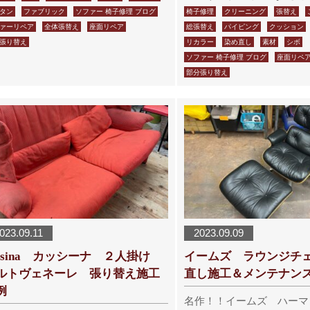
タン
ファブリック
ソファー 椅子修理 ブログ
椅子修理
クリーニング
張替え
ァーリペア
全体張替え
座面リペア
総張替え
パイピング
クッション
張り替え
リカラー
染め直し
素材
シボ
ソファー 椅子修理 ブログ
座面リペ
部分張り替え
023.09.11
2023.09.09
assina カッシーナ ２人掛け
イームズ ラウンジチ
ルトヴェネーレ 張り替え施工
直し施工＆メンテナン
例
名作！！イームズ ハー