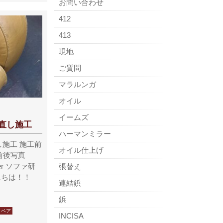
お問い合わせ
412
413
現地
ご質問
マラルンガ
オイル
イームズ
め直し施工
ハーマンミラー
し施工 施工前
オイル仕上げ
前後写真
After ソファ研
張替え
にちは！！
連結鋲
鋲
リペア
INCISA