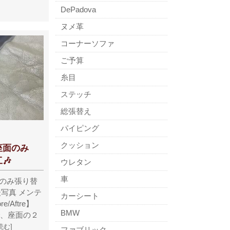
DePadova
ヌメ革
コーナーソファ
ご予算
糸目
ステッチ
総張替え
パイピング
クッション
ァ座面のみ
🎶
ウレタン
車
のみ張り替
写真 メンテ
カーシート
/Aftre】
BMW
態で、座面の２
読む]
ファブリック