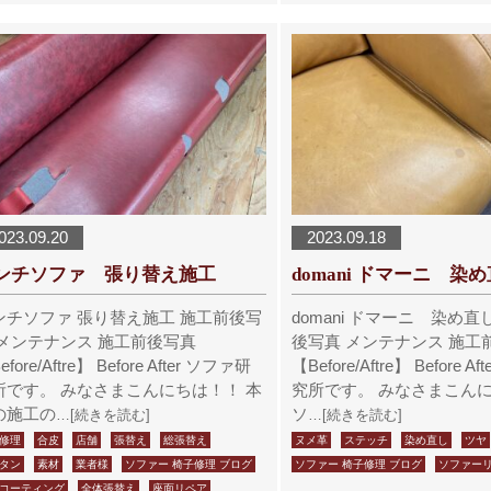
023.09.20
2023.09.18
ンチソファ 張り替え施工
domani ドマーニ 染
ンチソファ 張り替え施工 施工前後写
domani ドマーニ 染め直
 メンテナンス 施工前後写真
後写真 メンテナンス 施工
fore/Aftre】 Before After ソファ研
【Before/Aftre】 Before 
所です。 みなさまこんにちは！！ 本
究所です。 みなさまこん
の施工の
ソ
…[続きを読む]
…[続きを読む]
修理
合皮
店舗
張替え
総張替え
ヌメ革
ステッチ
染め直し
ツヤ
タン
素材
業者様
ソファー 椅子修理 ブログ
ソファー 椅子修理 ブログ
ソファー
コーティング
全体張替え
座面リペア