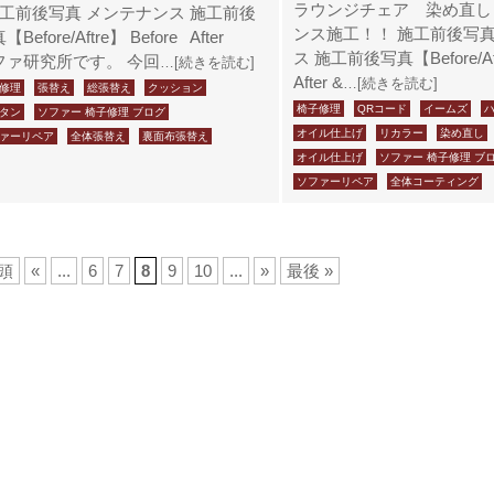
ラウンジチェア 染め直し
工前後写真 メンテナンス 施工前後
ンス施工！！ 施工前後写真
【Before/Aftre】 Before After
ス 施工前後写真【Before/Aft
ファ研究所です。 今回
…[続きを読む]
After &
…[続きを読む]
修理
張替え
総張替え
クッション
椅子修理
QRコード
イームズ
タン
ソファー 椅子修理 ブログ
オイル仕上げ
リカラー
染め直し
ァーリペア
全体張替え
裏面布張替え
オイル仕上げ
ソファー 椅子修理 ブ
ソファーリペア
全体コーティング
先頭
«
...
6
7
8
9
10
...
»
最後 »