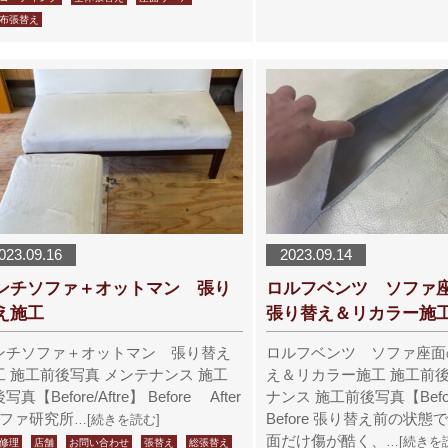
布張替え
023.09.16
2023.09.14
ンチソファ＋オットマン 張り
ロルフベンツ ソフ
え施工
張り替え＆リカラー施工
ンチソファ＋オットマン 張り替え
ロルフベンツ ソファ座面
工 施工前後写真 メンテナンス 施工
え＆リカラー施工 施工前後
写真【Before/Aftre】 Before After
ナンス 施工前後写真【Before
ファ研究所
Before 張り替え前の状
…[続きを読む]
面だけ傷が酷く、
…[続きを
修理
店舗
お問い合わせ
張替え
総張替え