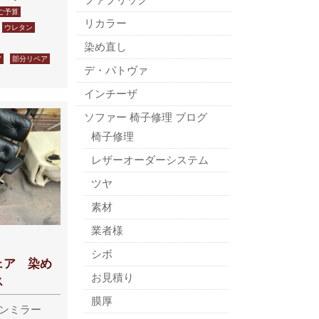
ご予算
リカラー
ウレタン
染め直し
ア
部分リペア
デ・パトヴァ
インチーザ
ソファー 椅子修理 ブログ
椅子修理
レザーオーダーシステム
ツヤ
素材
業者様
シボ
ェア 染め
お見積り
ス
膜厚
マンミラー