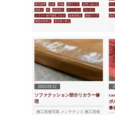
椅子修理
合皮
店舗
QRコード
お問い合わせ
ウレ
張替え
鋲
総張替え
クッション
ウレタン
ソフ
ソファー 椅子修理 ブログ
全体張替え
座面リペア
部分
裏面布張替え
部分張り替え
2023.09.12
2
ソファクッション部分リカラー修
c
理
ポ
事
施工前後写真 メンテナンス 施工前後