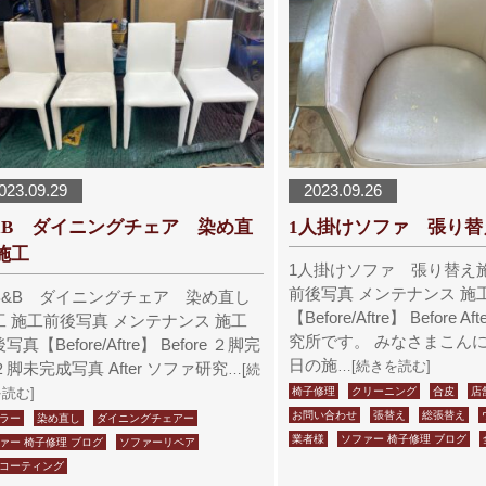
023.09.29
2023.09.26
&B ダイニングチェア 染め直
1人掛けソファ 張り替
施工
1人掛けソファ 張り替え
前後写真 メンテナンス 施
&B ダイニングチェア 染め直し
【Before/Aftre】 Before 
工 施工前後写真 メンテナンス 施工
究所です。 みなさまこんに
写真【Before/Aftre】 Before ２脚完
日の施
…[続きを読む]
脚未完成写真 After ソファ研究
…[続
読む]
椅子修理
クリーニング
合皮
店
お問い合わせ
張替え
総張替え
ラー
染め直し
ダイニングチェアー
業者様
ソファー 椅子修理 ブログ
ァー 椅子修理 ブログ
ソファーリペア
コーティング