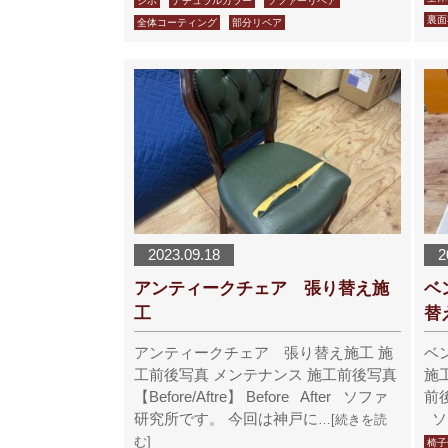
シボ
ナチュラルカラー
ソファーリペア
裏面
全体コーティング
部分リペア
2023.09.18
2
アンティークチェア 張り替え施
ベ
工
替
アンティークチェア 張り替え施工 施
ベ
工前後写真 メンテナンス 施工前後写真
施
【Before/Aftre】 Before After ソファ
前後
研究所です。 今回は神戸に
ソ
…[続きを読
む]
椅子