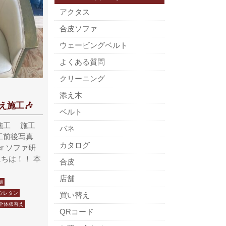
アクタス
合皮ソファ
ウェービングベルト
よくある質問
クリーニング
添え木
え施工🎶
ベルト
施工 施工
バネ
工前後写真
カタログ
After ソファ研
ちは！！ 本
合皮
店舗
舗
ウレタン
買い替え
全体張替え
QRコード