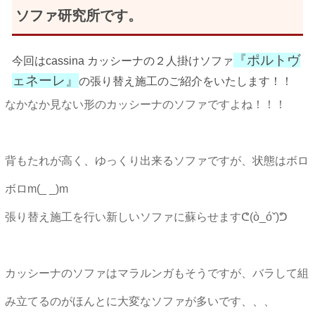
ソファ研究所です。
『ポルトヴ
今回はcassina カッシーナの２人掛けソファ
ェネーレ』
の張り替え施工のご紹介をいたします！！
なかなか見ない形のカッシーナのソファですよね！！！
背もたれが高く、ゆっくり出来るソファですが、状態はボロ
ボロm(_ _)m
張り替え施工を行い新しいソファに蘇らせますᕦ(ò_óˇ)ᕤ
カッシーナのソファはマラルンガもそうですが、バラして組
み立てるのがほんとに大変なソファが多いです、、、