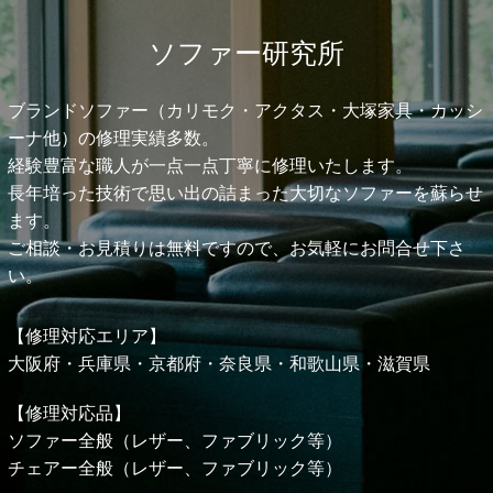
ソファー研究所
ブランドソファー（カリモク・アクタス・大塚家具・カッシ
ーナ他）の修理実績多数。
経験豊富な職人が一点一点丁寧に修理いたします。
長年培った技術で思い出の詰まった大切なソファーを蘇らせ
ます。
ご相談・お見積りは無料ですので、お気軽にお問合せ下さ
い。
【修理対応エリア】
大阪府・兵庫県・京都府・奈良県・和歌山県・
滋賀県
【修理対応品】
ソファー全般（レザー、ファブリック等）
チェアー全般（レザー、ファブリック等）