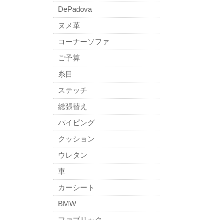
DePadova
ヌメ革
コーナーソファ
ご予算
糸目
ステッチ
総張替え
パイピング
クッション
ウレタン
車
カーシート
BMW
ファブリック