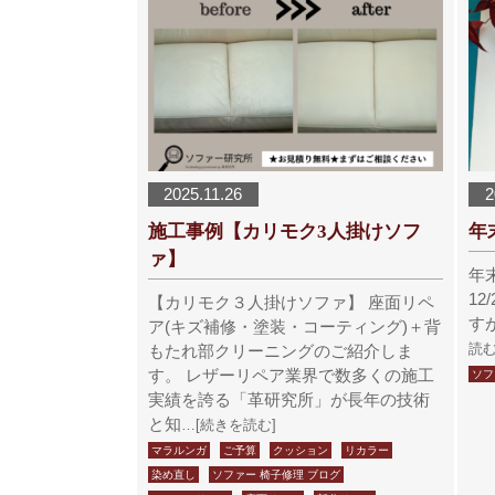
2025.11.26
2
施工事例【カリモク3人掛けソフ
年
ァ】
年
12
【カリモク３人掛けソファ】 座面リペ
す
ア(キズ補修・塗装・コーティング)＋背
読む
もたれ部クリーニングのご紹介しま
す。 レザーリペア業界で数多くの施工
ソフ
実績を誇る「革研究所」が長年の技術
と知
…[続きを読む]
マラルンガ
ご予算
クッション
リカラー
染め直し
ソファー 椅子修理 ブログ