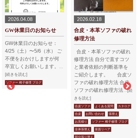
2026.02.18
2026.01.30
合皮・本革ソファの破れ
施工事例【アクタスソフ
修理方法
ァ】
合皮・本革ソファの破れ
【アクタスソファ】 アク
修理方法 自分で直すコツ
タスDUBBELカウチソフ
と業者依頼の判断基準を
ァの染め直しをご紹介し
ご紹介します。 合皮ソ
ます。 レザーリペア業界
ファの破れ修理方法 合皮
で数多くの施工実績を誇
ソファの破れ修理方法
る「革研究所」が長年の
…[続
技術と知識をよりソファ
きを読む]
ー修理に特化さ
…[続きを読
合皮ソファ
よくある質問
カタログ
む]
合皮
お問い合わせ
張替え
お見積り
ソファー 椅子修理 ブログ
アクタス
ご予算
クッション
全体張替え
座面リペア
リカラー
染め直し
部分張り替え
ソファー 椅子修理 ブログ