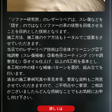
「ソファー研究所」のレザーリペアは、スレ傷などを
「隠す」のではなくソファーの⾰の状態を回復させる
ことを⽬的とした技術となります。
施⼯⽅法、施⼯後のケア⽅法もトータルでご提案をさ
せていただきます。
当店でのレザーリペア技術は①全体クリーニング②下
地調整（スレ傷補修）③着⾊④コーティング（ツヤ調
整含む）⑤オイル仕上げ、以上の5⼯程を基本とし、
各⼯程の中の様々な補修パターンを選択、組み⽴てを
⾏います。
過去の施⼯事例写真や⾰⾒本等、豊富な資料もご⽤意
させていただきますので、ご不明点やご要望、ご相談
がございましたらどんな些細なことでもお気軽にお申
し付け下さい。
詳しくは