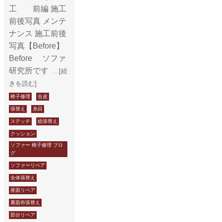
工 前編 施工
前後写真 メンテ
ナンス 施工前後
写真【Before】
Before ソファ
研究所です
…[続
きを読む]
椅子修理
合皮
張替え
糸目
ステッチ
総張替え
クッション
ソファー 椅子修理 ブロ
グ
ソファーリペア
全体張替え
座面リペア
裏面布張替え
部分リペア