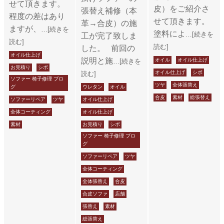
せて頂きます。
皮）をご紹介さ
張替え補修（本
程度の差はあり
せて頂きます。
革→合皮）の施
ますが、
…[続きを
塗料によ
…[続きを
工が完了致しま
読む]
読む]
した。 前回の
オイル仕上げ
説明と施
オイル
オイル仕上げ
…[続きを
お見積り
シボ
オイル仕上げ
シボ
読む]
ソファー 椅子修理 ブロ
ツヤ
全体張替え
グ
ウレタン
オイル
合皮
素材
総張替え
ソファーリペア
ツヤ
オイル仕上げ
全体コーティング
オイル仕上げ
素材
お見積り
シボ
ソファー 椅子修理 ブロ
グ
ソファーリペア
ツヤ
全体コーティング
全体張替え
合皮
合皮ソファ
店舗
張替え
素材
総張替え