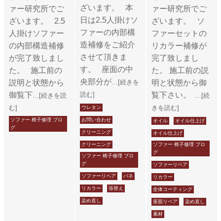
ざいます。 本
ァー研究所でご
ァー研究所でご
日は2.5人掛けソ
ざいます。 2.5
ざいます。 ソ
ファーの内部構
人掛けソファー
ファーセットの
造補修をご紹介
の内部構造補修
リカラー補修が
させて頂きま
が完了致しまし
完了致しまし
す。 座面の中
た。 施工前の
た。 施工前の説
央部分が
説明と状態から
…[続きを
明と状態から御
御覧下
読む]
覧下さい。
…[続きを読
…[続
む]
きを読む]
ウレタン
ソファー 椅子修理 ブロ
お問い合わせ
オイル
オイル仕上げ
グ
クリーニング
オイル仕上げ
クリーニング
ソファー 椅子修理 ブロ
グ
ソファー 椅子修理 ブロ
グ
ソファーリペア
ソファーリペア
バネ
リカラー
リカラー
張替え
全体コーティング
染め直し
座面リペア
染め直し
素材