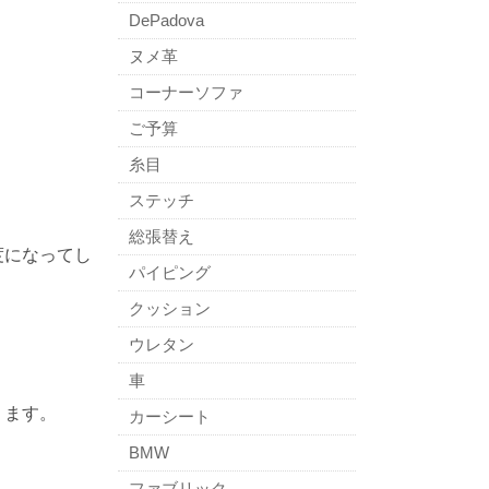
DePadova
ヌメ革
コーナーソファ
ご予算
糸目
ステッチ
総張替え
度になってし
パイピング
クッション
ウレタン
車
ります。
カーシート
BMW
ファブリック