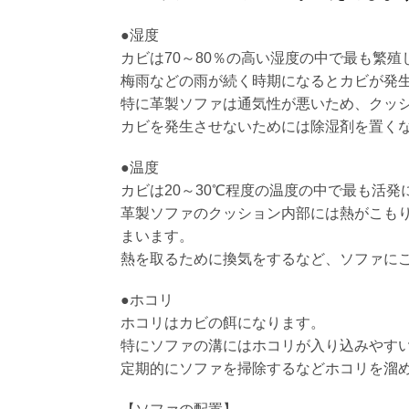
●
湿度
カビは70～80％の高い湿度の中で最も繁
梅雨などの雨が続く時期になるとカビが発
特に革製ソファは通気性が悪いため、クッ
カビを発生させないためには除湿剤を置く
●温度
カビは20～30℃程度の温度の中で最も活発
革製ソファのクッション内部には熱がこも
まいます。
熱を取るために換気をするなど、ソファに
●ホコリ
ホコリはカビの餌になります。
特にソファの溝にはホコリが入り込みやす
定期的にソファを掃除するなどホコリを溜