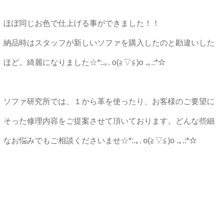
ほぼ同じお色で仕上げる事ができました！！
納品時はスタッフが新しいソファを購入したのと勘違いした
ほど。綺麗になりました☆*:.｡. o(≧▽≦)o .｡.:*☆
ソファ研究所では、１から革を使ったり、お客様のご要望に
そった修理内容をご提案させて頂いております。どんな些細
なお悩みでもご相談くださいませ☆*:.｡. o(≧▽≦)o .｡.:*☆